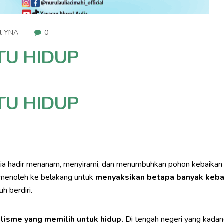
el YNA
0
ITU HIDUP
ITU HIDUP
ia hadir menanam, menyirami, dan menumbuhkan pohon kebaikan d
k menoleh ke belakang untuk
menyaksikan betapa banyak kebai
h berdiri.
alisme yang memilih untuk hidup.
Di tengah negeri yang kadang