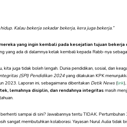
 hidup. Kalau bekerja sekadar bekerja, kera juga bekerja.”
k mereka yang ingin kembali pada kesejatian tujuan bekerj
g yang ada di dalamnya kelak kembali kepada Rabb-nya sebagai
u, kita juga tidak boleh lengah. Dunia pendidikan, sosial, dan ke
Integritas (SPI) Pendidikan 2024
yang dilakukan KPK menunjukkan
un 2023. Laporan ini, sebagaimana diberitakan
Detik News
(
link
)
ek, lemahnya disiplin, dan rendahnya integritas
masih menj
tahuan.
berhenti sampai di sini? Jawabannya tentu TIDAK. Pertumbuhan 23 
sih sangat membutuhkan kolaborasi. Yayasan Nurul Aulia tidak bis