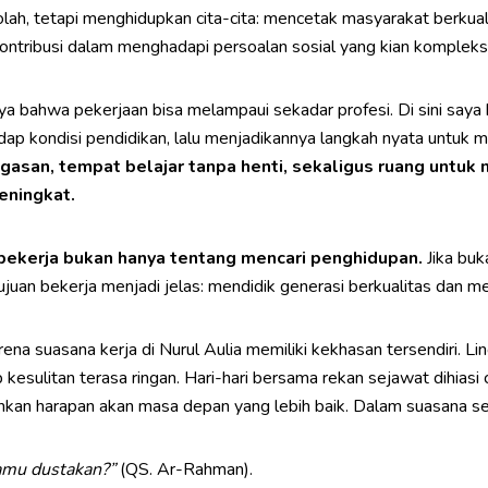
ah, tetapi menghidupkan cita-cita: mencetak masyarakat berkualita
ontribusi dalam menghadapi persoalan sosial yang kian kompleks
ya bahwa pekerjaan bisa melampaui sekadar profesi. Di sini say
dap kondisi pendidikan, lalu menjadikannya langkah nyata untuk m
gasan, tempat belajar tanpa henti, sekaligus ruang untuk
eningkat.
bekerja bukan hanya tentang mencari penghidupan.
Jika buk
juan bekerja menjadi jelas: mendidik generasi berkualitas dan m
rena suasana kerja di Nurul Aulia memiliki kekhasan tersendiri. 
esulitan terasa ringan. Hari-hari bersama rekan sejawat dihiasi
 harapan akan masa depan yang lebih baik. Dalam suasana sepert
amu dustakan?”
(QS. Ar-Rahman).