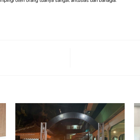
pingi oleh orang tuanya sangat antusias dan bahagia.