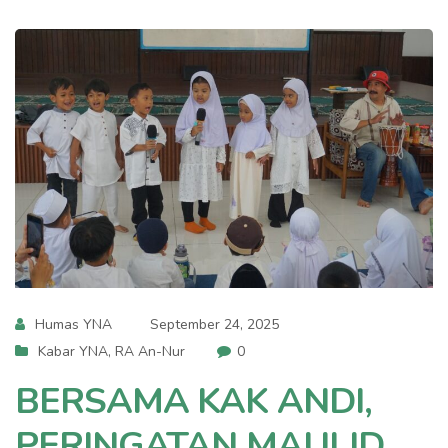
Humas YNA
September 24, 2025
Kabar YNA
,
RA An-Nur
0
BERSAMA KAK ANDI,
PERINGATAN MAULID