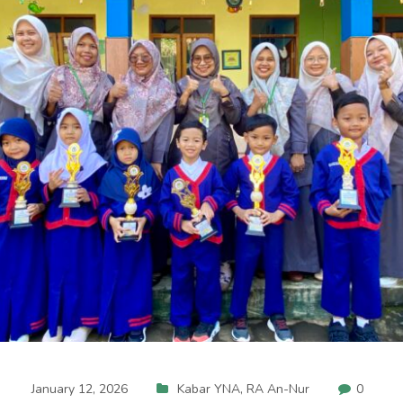
January 12, 2026
Kabar YNA
,
RA An-Nur
0