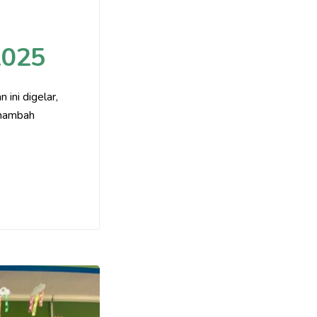
2025
ini digelar,
enambah