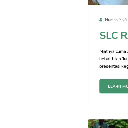
Humas YNA
SLC 
Niatnya cuma a
hebat bikin ‘Ju
presentasi ke
LEARN M