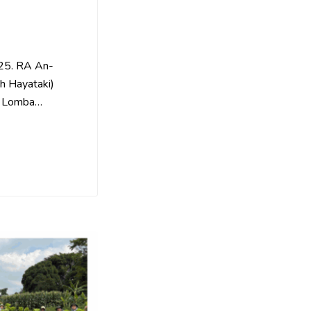
025. RA An-
h Hayataki)
 3 Lomba…