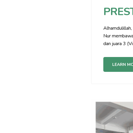
PREST
Alhamdulillah
Nur membawa Ju
dan juara 3 (
LEARN M