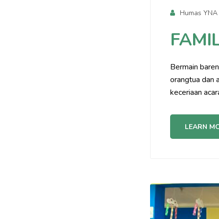
Humas YNA
FAMI
Bermain bareng
orangtua dan 
keceriaan acar
LEARN M