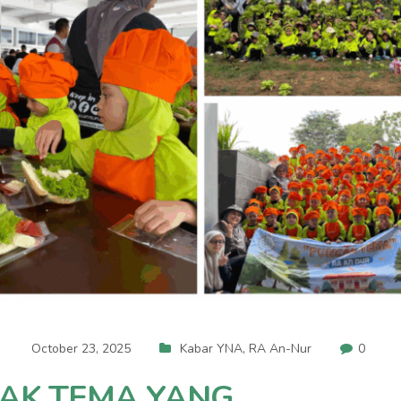
October 23, 2025
Kabar YNA
,
RA An-Nur
0
AK TEMA YANG