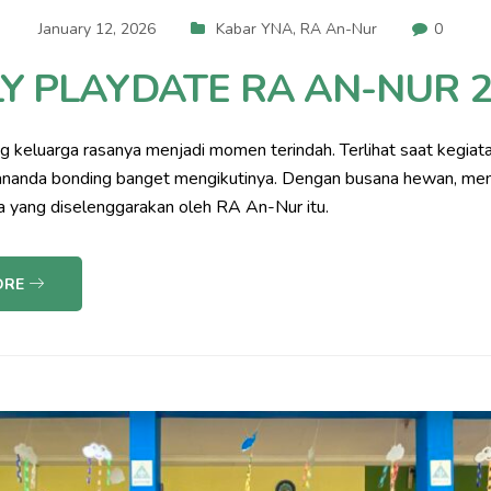
January 12, 2026
Kabar YNA
,
RA An-Nur
0
LY PLAYDATE RA AN-NUR 
 keluarga rasanya menjadi momen terindah. Terlihat saat kegiatan 
ananda bonding banget mengikutinya. Dengan busana hewan, m
a yang diselenggarakan oleh RA An-Nur itu.
ORE