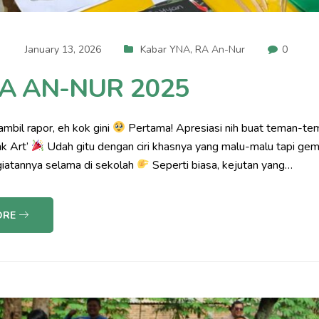
January 13, 2026
Kabar YNA
,
RA An-Nur
0
RA AN-NUR 2025
mbil rapor, eh kok gini
Pertama! Apresiasi nih buat teman-te
nk Art’
Udah gitu dengan ciri khasnya yang malu-malu tapi geme
giatannya selama di sekolah
Seperti biasa, kejutan yang…
ORE