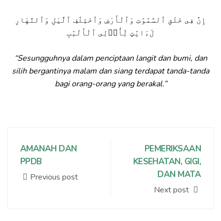
إِنَّ فِى خَلْقِ ٱلسَّمَٰوَٰتِ وَٱلْأَرْضِ وَٱخْتِلَٰفِ ٱلَّيْلِ وَٱلنَّهَارِ
لَءَايَٰتٍ لِّأُو۟لِى ٱلْأَلْبَٰبِ
“Sesungguhnya dalam penciptaan langit dan bumi, dan
silih bergantinya malam dan siang terdapat tanda-tanda
bagi orang-orang yang berakal.”
AMANAH DAN
PEMERIKSAAN
PPDB
KESEHATAN, GIGI,
DAN MATA
Previous post
Next post