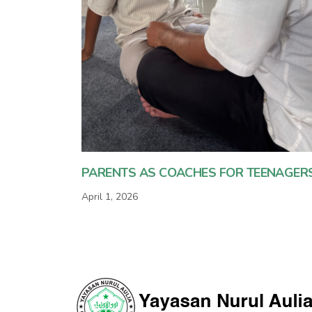
PARENTS AS COACHES FOR TEENAGER
April 1, 2026