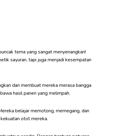
 puncak tema yang sangat menyenangkan!
etik sayuran, tapi juga menjadi kesempatan
enangkan dan membuat mereka merasa bangga
mbawa hasil panen yang melimpah.
 Mereka belajar memotong, memegang, dan
 kekuatan otot mereka.