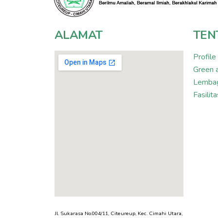
ALAMAT
TEN
Profile
Green 
Lembag
Fasili
Jl. Sukarasa No.004/11, Citeureup, Kec. Cimahi Utara,