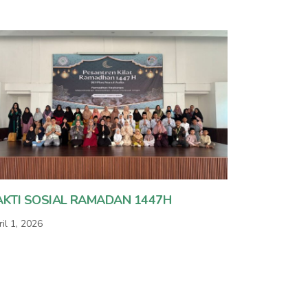
AKTI SOSIAL RAMADAN 1447H
il 1, 2026