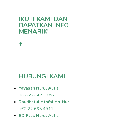
IKUTI KAMI DAN
DAPATKAN INFO
MENARIK!
HUBUNGI KAMI
Yayasan Nurul Aulia
+62-22-6651788
Raudhatul Athfal An-Nur
+62 22 665 4911
SD Plus Nurul Aulia