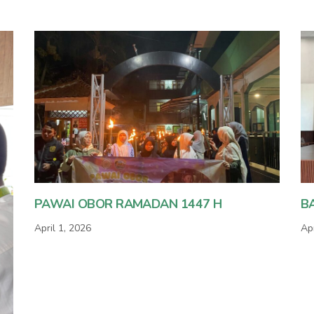
PAWAI OBOR RAMADAN 1447 H
B
April 1, 2026
Apr