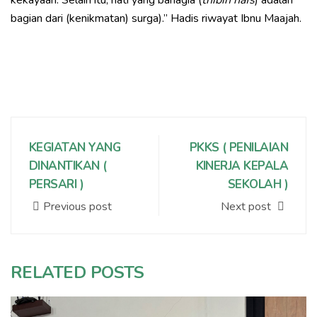
kekayaan. Selain itu, hati yang bahagia (
thibin nafs
) adalah
bagian dari (kenikmatan) surga).” Hadis riwayat Ibnu Maajah.
KEGIATAN YANG
PKKS ( PENILAIAN
DINANTIKAN (
KINERJA KEPALA
PERSARI )
SEKOLAH )
Previous post
Next post
RELATED POSTS