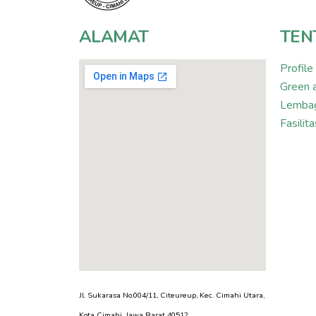
ALAMAT
TEN
Profile
Green 
Lembag
Fasili
Jl. Sukarasa No.004/11, Citeureup, Kec. Cimahi Utara,
Kota Cimahi, Jawa Barat 40512