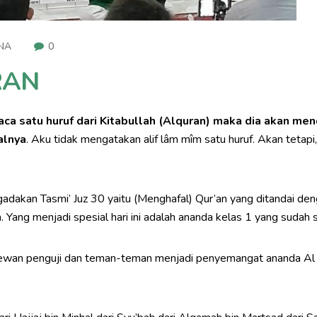
YNA
0
RAN
ca satu huruf dari Kitabullah (Alquran) maka dia akan men
alnya
. Aku tidak mengatakan alif lâm mîm satu huruf. Akan tetapi, 
gadakan Tasmi’ Juz 30 yaitu (Menghafal) Qur’an yang ditandai 
 Yang menjadi spesial hari ini adalah ananda kelas 1 yang sudah s
, dewan penguji dan teman-teman menjadi penyemangat ananda Al 