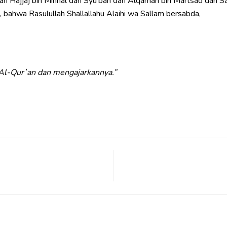
i Hajjaj bin Minhal dari Syu’bah dari Alqamah bin Martsad dari 
, bahwa Rasulullah Shallallahu Alaihi wa Sallam bersabda,
r Al-Qur`an dan mengajarkannya.”