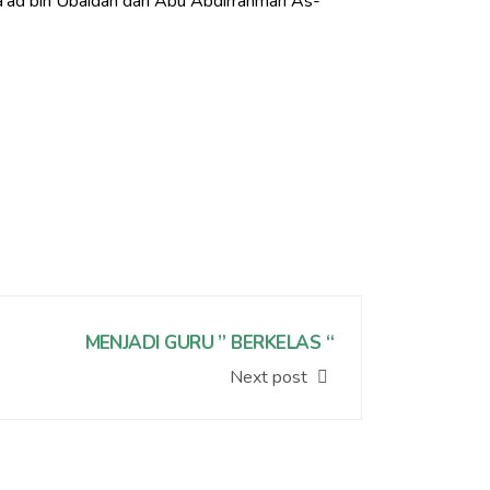
Sa’ad bin Ubaidah dari Abu Abdirrahman As-
MENJADI GURU ” BERKELAS “
Next post