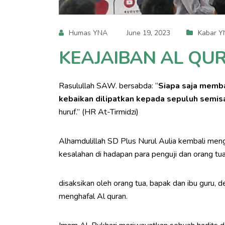
Humas YNA
June 19, 2023
Kabar 
KEAJAIBAN AL QU
Rasulullah SAW. bersabda: “
Siapa saja memba
kebaikan dilipatkan kepada sepuluh semis
huruf.” (HR At-Tirmidzi)
Alhamdulillah SD Plus Nurul Aulia kembali men
kesalahan di hadapan para penguji dan orang tua.
disaksikan oleh orang tua, bapak dan ibu guru
menghafal Al quran.